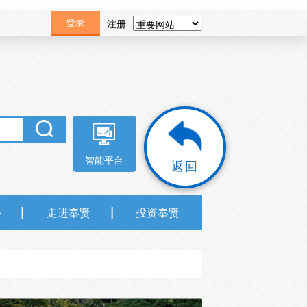
注册
登录
智能平台
返回
心
走进奉贤
投资奉贤