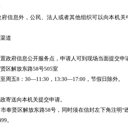
开
政府信息外，公民、法人或者其他组织可以向本机关
收渠道
设置政府信息公开服务点，申请人可到现场当面提交申
奉贤区解放东路
58
号
505
室
一至周五
8
：
30—11:30
，
13:30—17:00
，节假日除外。
邮政寄送向本机关提交申请。
市奉贤区解放东路58号，同时须在信封左下角注明“
99。