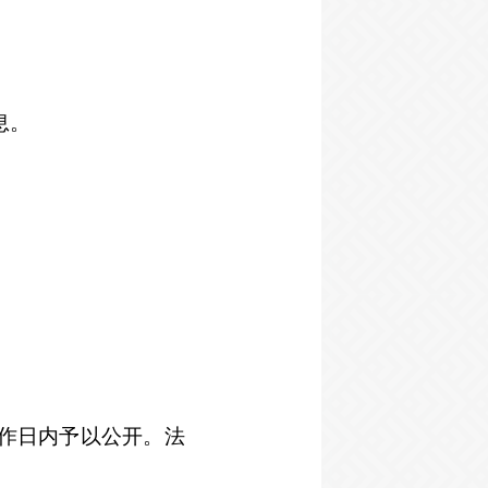
息。
作日内予以公开。法