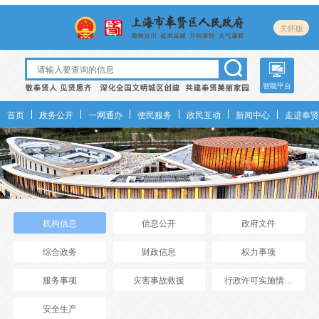
关怀版
智能平台
首页
政务公开
一网通办
便民服务
政民互动
新闻中心
走进奉贤
机构信息
信息公开
政府文件
综合政务
财政信息
权力事项
服务事项
灾害事故救援
行政许可实施情况年报
安全生产