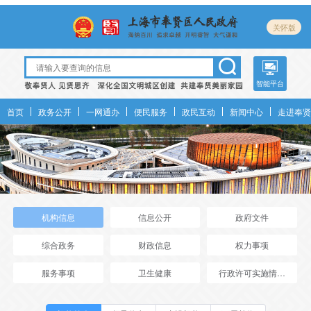
关怀版
智能平台
首页
政务公开
一网通办
便民服务
政民互动
新闻中心
走进奉贤
机构信息
信息公开
政府文件
综合政务
财政信息
权力事项
服务事项
卫生健康
行政许可实施情况年报