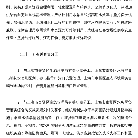
制，切实加强水资源合理利用、优化配置和节约保护。坚持节水优先，从增加
供给转向更加重视需求管理，严格控制用水总量和提高用水效率；坚持保护优
先，加强水资源、水域和水利工程的管理保护，维护河湖健康美丽；坚持统筹
兼顾，保障合理用水需求和水资源的可持续利用，为经济社会发展提供水安全
保障；坚持陆海统筹、江海联动，更好服务海洋建设。
（二十一）有关职责分工。
1
、与上海市奉贤区生态环境局有关职责分工。上海市奉贤区水务局参
与编制水功能区划，参与指导排污口设置管理。上海市奉贤区生态环境局负责
编制水功能区划，负责并监督指导排污口设置管理。
2
、与上海市奉贤区应急管理局有关职责分工。上海市奉贤区水务局负
责落实综合防灾减灾规划相关要求，组织编制洪水干旱灾害防治规划并指导实
施；承担水情旱情监测预警工作；组织编制重要河湖和重要水工程的防御台
风、暴雨、高潮位、洪水和抗御旱灾调度及应急水量调度方案，按程序报批并
组织实施；承担防御台风、暴雨、高潮位、供水应急抢险的技术支撑工作和重