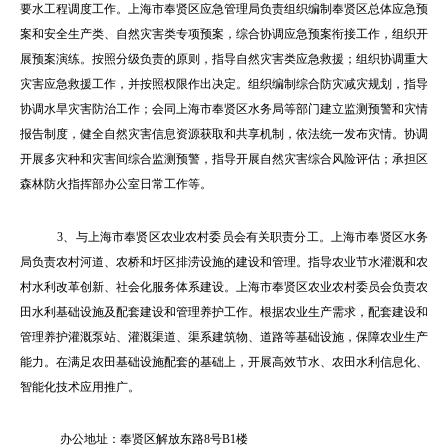
要水工程调度工作。上海市奉贤区应急管理局负责组织编制奉贤区总体应急预
案和安全生产类、自然灾害类专项预案，综合协调应急预案衔接工作，组织开
展预案演练。按照分级负责的原则，指导自然灾害类应急救援；组织协调重大
灾害应急救援工作，并按照权限作出决定。
组织
编制综合防灾减灾规划，指导
协调水旱灾害防治工作；会同上海市奉贤区水务局等部门建立监测预警和灾情
报告制度，健全自然灾害信息资源获取和共享机制，依法统一发布灾情。协调
开展多灾种和灾害间综合监测预警，指导开展自然灾害综合风险评估；承担区
森林防火指挥部办公室日常工作等。
3
、与上海市奉贤区农业农村委员会有关职责分工。上海市奉贤区水务
局负责农村河道、农桥和圩区排涝设施的建设和管理。指导农业节水灌溉和农
村水利改革创新、社会化服务体系建设。上海市奉贤区农业农村委员会负责农
田水利基础设施及配套建设和管理养护工作。根据农业生产需求，配套建设和
管理养护灌溉泵站、灌溉渠道、渠系建筑物、道路等基础设施，保障农业生产
能力。在满足农田基础设施配套的基础上，开展高效节水、农田水利信息化、
智能化技术应用推广。
办公地址：奉贤区解放东路8号B1楼