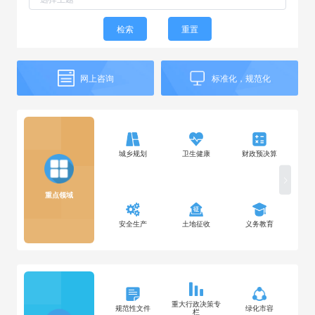
检索
重置
网上咨询
标准化，规范化
城乡规划
卫生健康
财政预决算
保
重点领域
安全生产
土地征收
义务教育
公
重大行政决策专
规范性文件
绿化市容
栏